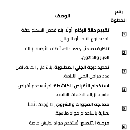
رقم
الوصف
الخطوة
تقييم حالة الرخام
: أولًا، يتم فحص السطح بدقة
1️⃣
لتحديد نوع التلف أو البهتان.
تنظيف مبدئي
: بعد ذلك، تُنظف الأرضية لإزالة
2️⃣
الغبار والدهون.
تحديد درجة الجلي المطلوبة
: بناءً على الحالة، نقرر
3️⃣
عدد مراحل الجلي اللازمة.
استخدام الأقراص الكاشطة
: ثم تُستخدم أقراص
4️⃣
ماسية لإزالة الطبقات التالفة.
معالجة الفجوات والشروخ
: إذا وُجدت، تُملأ
5️⃣
بعناية باستخدام مواد مناسبة.
مرحلة التلميع
: تُستخدم مواد بوليش خاصة
6️⃣