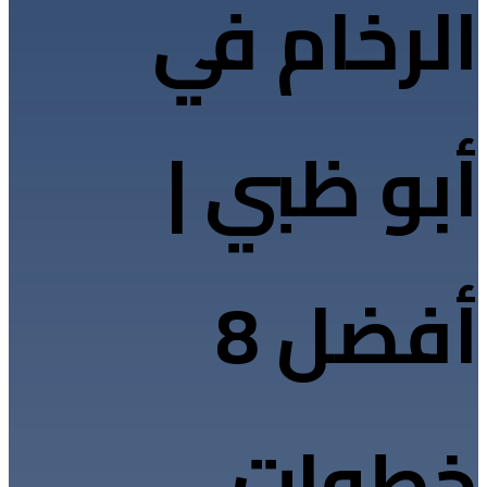
الرخام في
أبو ظبي |
أفضل 8
خطوات