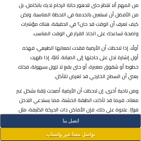
من المهم ألا تنتظر حتى تتدهور حالة الرخام لديك بالكامل، بل
من الأفضل أن تستعين بالخدمة في اللحظة المناسبة. ولكن
كيف تعرف أن الوقت قد حان؟ في الحقيقة، هناك مؤشرات
واضحة تساعدك على اتخاذ القرار في الوقت المناسب.
أولًا، إذا لاحظت أن الأرضية فقدت لمعانها الطبيعي، فهذه
أول إشارة تدل على حاجتها إلى الصيانة. ثانيًا، إذا ظهرت
خطوط أو شقوق صغيرة، أو حتى بقع لا تزول بسهولة، فذلك
يعني أن السطح الخارجي قد تعرض للتآكل.
ومن ناحية أخرى، إن لاحظت أن الأرضية أصبحت زلقة بشكل غير
معتاد، فربما قد تآكلت الطبقة الخشنة، مما يستدعي التدخل
فورًا. علاوة على ذلك، فإن الأماكن ذات الحركة الكثيفة، مثل
الممرات الرئيسية، تحتاج إلى جلي دوري حتى تظل نظيفة
اتصل بنا
وآمنة.
تواصل معنا عبر واتساب