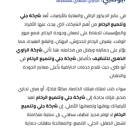
في عالم الديكور الراقي والعناية بالأرضيات، تُعد
شركة جلي
وتلميع الرخام
من أهم الشركات التي يبحث عنها الأفراد
والمؤسسات للحفاظ على لمعان وجودة الرخام. فمع مرور
الوقت، يتعرض الرخام للخدوش، البهتان، والبقع العنيدة، مما
يؤثر على جماليته ويقلل من فخامته. هنا تأتي
شركة الراوي
الذهبي للتنظيف
كأفضل
شركة جلي وتلميع الرخام
في
أبو ظبي، حيث تقدم خدمات احترافية بأعلى معايير الجودة
والاتقان.
سواء كنت تمتلك فيلتك الخاصة، مكتبًا فاخرًا، أو مبنى تجاري
ضخم، فإنك بحاجة إلى
شركة جلي وتلميع الرخام
تعيد
لأرضياتك رونقها ولمعانها الأصلي. إن
شركة جلي وتلميع
الرخام
لا توفر مجرد تنظيف سطحي، بل عملية متكاملة
تشمل الصقل، الجلي، التلميع، والمعالجة بطبقات حماية