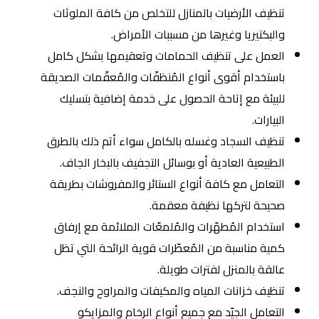
تنظيف الأرضيات بالمنازل للتخلص من كافة الملوثات
والبكتيريا وغيرها من مسببات الأمراض.
العمل على تنظيف الحمامات وتعقيمها بشكل كامل
باستخدام أقوى أنواع المُنظفّات والمُعقّمات الصديقة
للبيئة مع إتاحة الحصول على خدمة إضافية بتسليك
البيارات.
تنظيف السجاد وغسله بالكامل سواء أتم ذلك بالطرق
الطبيعية العادية أو بوسائل التجفيف بالبخار الجاف.
التعامل مع كافة أنواع الستائر والمفروشات بطريقة
صحيحة لتركها نظيفة معقمة.
استخدام المُطهّرات والمُلمعّات الملائمة مع إرفاق
كمية مناسبة من المُعطّرات قوية الرائحة التي تظل
عالقة بالمنزل لفترات طويلة.
تنظيف خزانات المياه والمكيفات والمراوح والنجف.
التعامل الجيّد مع جميع أنواع الرخام والمزايكو