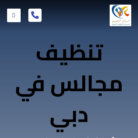
تنظيف
مجالس في
دبي