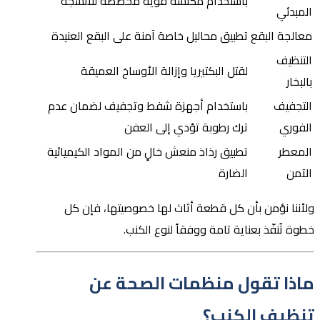
باستخدام مكنسة قوية مخصصة للأنسجة
المبدئي
معالجة البقع
تطبيق محاليل خاصة آمنة على البقع العنيدة
التنظيف
لقتل البكتيريا وإزالة الأوساخ العميقة
بالبخار
التجفيف
باستخدام أجهزة شفط وتجفيف لضمان عدم
الفوري
ترك رطوبة تؤدي إلى العفن
المعطر
تطبيق رذاذ منعش خالٍ من المواد الكيميائية
الآمن
الضارة
ولأننا نؤمن بأن كل قطعة أثاث لها خصوصيتها، فإن كل
خطوة تُنفّذ بعناية تامة ووفقاً لنوع الكنب.
ماذا تقول منظمات الصحة عن
تنظيف الكنب؟