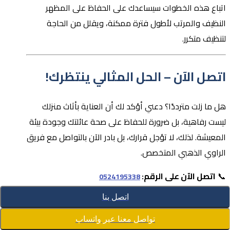
اتباع هذه الخطوات سيساعدك على الحفاظ على المظهر
النظيف والمرتب لأطول فترة ممكنة، ويقلل من الحاجة
لتنظيف متكرر.
اتصل الآن – الحل المثالي ينتظرك!
هل ما زلت مترددًا؟ دعني أؤكد لك أن العناية بأثاث منزلك
ليست رفاهية، بل ضرورة للحفاظ على صحة عائلتك وجودة بيئة
المعيشة. لذلك، لا تؤجل قرارك، بل بادر الآن بالتواصل مع فريق
الراوي الذهبي المتخصص.
📞
اتصل الآن على الرقم:
0524195338
📍
الموقع: أبو ظبي – خدمات تغطي جميع المناطق
اتصل بنا
🕐
الرد السريع – تواصل خلال دقائق فقط
تواصل معنا عبر واتساب