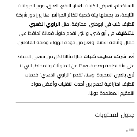
الاستخدام، تتعرض الكنبات للغبار، البقع، العرق، ووبر الحيوانات
الأليفة، ما يجعلها بيئة خصبة لتكاثر الجراثيم. هنا يبرز دور شركة
تنظيف كنب في ابوظبي محترفة، مثل
الراوي الذهبي
للتنظيف
في أبو ظبي، والتي تقدم حلولًا فعالة تحافظ على
جمال وأناقة الكنبة، وتعزز من جودة الهواء وصحة القاطنين.
تُعد
شركة تنظيف كنبات
خيارًا مثاليًا لكل من يسعى للحفاظ
على بيئة نظيفة وصحية، بعيدًا عن الملوثات والمخاطر التي لا
تُرى بالعين المجردة. وهنا، تقدم “الراوي الذهبي” خدمات
تنظيف احترافية تدمج بين أحدث التقنيات وأفضل مواد
التعقيم المعتمدة دوليًا.
جدول المحتويات