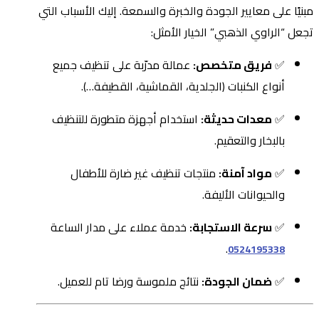
مبنيًا على معايير الجودة والخبرة والسمعة. إليك الأسباب التي
تجعل “الراوي الذهبي” الخيار الأمثل:
✅
فريق متخصص:
عمالة مدرّبة على تنظيف جميع
أنواع الكنبات (الجلدية، القماشية، القطيفة…).
✅
معدات حديثة:
استخدام أجهزة متطورة للتنظيف
بالبخار والتعقيم.
✅
مواد آمنة:
منتجات تنظيف غير ضارة للأطفال
والحيوانات الأليفة.
✅
سرعة الاستجابة:
خدمة عملاء على مدار الساعة
.
0524195338
✅
ضمان الجودة:
نتائج ملموسة ورضا تام للعميل.